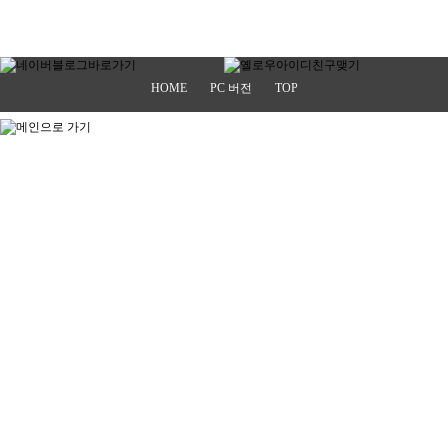
HOME
PC 버전
TOP